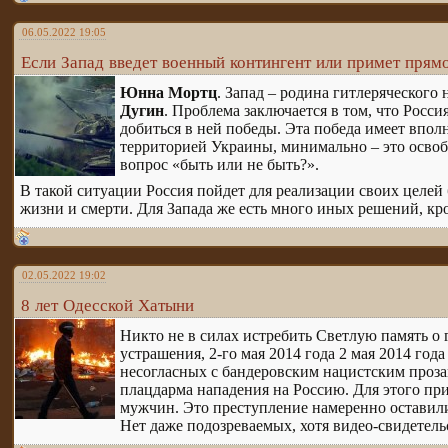
06.05.2022 19:05
Если Запад введет военный контингент или примет прямо
Юнна Мортц
. Запад – родина гитлеряческого
Дугин
. Проблема заключается в том, что Росс
добиться в ней победы. Эта победа имеет впо
территорией Украины, минимально – это освоб
вопрос «быть или не быть?».
В такой ситуации Россия пойдет для реализации своих целей 
жизни и смерти. Для Запада же есть много иных решений, кр
02.05.2022 19:02
8 лет Одесской Хатыни
Никто не в силах истребить Светлую память о 
устрашения, 2-го мая 2014 года 2 мая 2014 год
несогласных с бандеровским нацистским проз
плацдарма нападения на Россию. Для этого прив
мужчин. Это преступление намеренно оставил
Нет даже подозреваемых, хотя видео-свидетель