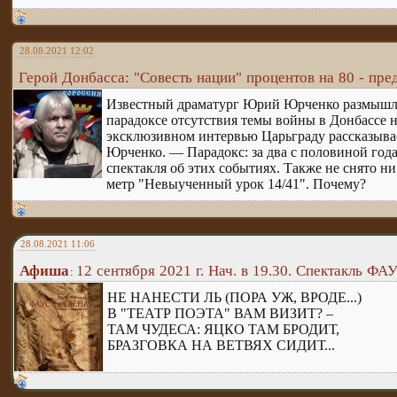
28.08.2021 12:02
Герой Донбасса: "Совесть нации" процентов на 80 - пре
Известный драматург Юрий Юрченко размышляет
парадоксе отсутствия темы войны в Донбассе 
эксклюзивном интервью Царьграду рассказыва
Юрченко. — Парадокс: за два с половиной год
спектакля об этих событиях. Также не снято н
метр "Невыученный урок 14/41". Почему?
28.08.2021 11:06
Афиша
12 сентября 2021 г. Нач. в 19.30. Спектакль 
:
НЕ НАНЕСТИ ЛЬ (ПОРА УЖ, ВРОДЕ...)
В "ТЕАТР ПОЭТА" ВАМ ВИЗИТ? –
ТАМ ЧУДЕСА: ЯЦКО ТАМ БРОДИТ,
БРАЗГОВКА НА ВЕТВЯХ СИДИТ...