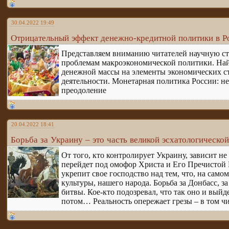
30.04.2022 19:49
Отрицательный эффект денежно-кредитной политики в Ро
Представляем вниманию читателей научную ста
проблемам макроэкономической политики. Найд
денежной массы на элементы экономических стр
деятельности. Монетарная политика России: н
преодоление
20.04.2022 18:41
Борьба за Украину – это часть великой эсхатологическо
От того, кто контролирует Украину, зависит не 
перейдет под омофор Христа и Его Пречистой 
укрепит свое господство над тем, что, на само
культуры, нашего народа. Борьба за Донбасс, за
битвы. Кое-кто подозревал, что так оно и выйде
потом… Реальность опережает грезы – в том чи