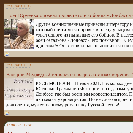
02.08.2021 11:17
Поэт Юрченко опознал пытавшего его бойца «Донбасса
Другие военнопленные принесли литератору и
который почти месяц провел в плену у нацгвар
узнал одного из пытавших его бойцов. В насто
боец батальона «Донбасс», его позывной – Семе
иди сюда!» Он заставил нас остановиться под о
02.08.2021 11:01
Валерий Медведь: Лично меня потрясло стихотворение
РУСЬ-МОНОЛИТ 11 июн 2021. Несколько дней 
Юрченко. Гражданин Франции, поэт, драматург, 
Донбасс, где был военным корреспондентом. П
пыткам от укронацистов. Но не сломался, не по
долголетия, мужественному романтику Русской весны!
12.06.2021 19:30