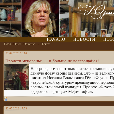
НАЧАЛО
НОВОСТИ
ПОЭ
Поэт Юрий Юрченко
–
Текст
22.07.2023 16:10
Пролети мгновенье … и больше не возвращайся!
Наверное, все знают знаменитое: «остановись, 
данную фразу своим девизом. Это – из великог
писателя Иоганна Вольфганга Гёте «Фауст». Пр
«европейской культуры» предыдущего периода 
волны» этой самой культуры. Про что «Фауст»? 
«дорогого партнера» Мефистофеля.
22.05.2022 17:53