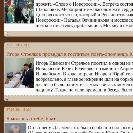
проекта «Слово о Новороссии». Встреча сост
Шаболовке. Мероприятие «Глаголом жги сердца
Дню русского языка, который в России отмеча
Новороссии» Наталья Овчинникова и московск
поэты и писатели, прибывшие в Москву из Но
25.10.2014 19:10
Игорь Стрелков проведал в госпитале поэта-ополченца
Игорь Иванович Стрелков посетил в одном из
Новороссии Юрия Юрченко, позывной «Анри». 
Иловайском. В ходе встречи Игорь и Юрий гов
добровольно, а главное искренне шли на борь
для него было одним из самых светлых моменто
нацизму. Также не мало времени в беседе был
27.08.2014 21:00
Я молюсь о тебе, брат…
Он в плену. Для меня это было особенно сильным 
(Матюшина) молиться о рабе Божием Юрии. Он нап