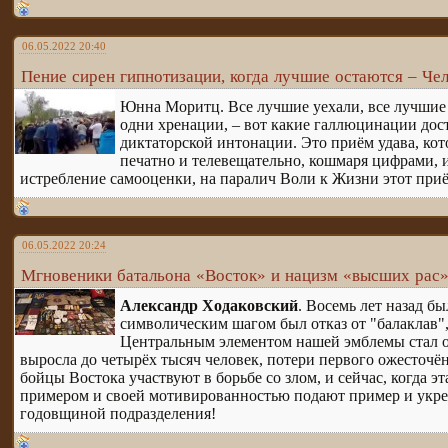
06.05.2022 20:40
Пение сирен гипнотизации, когда лучшие остаются – Че
Юнна Моритц. Все лучшие уехали, все лучшие у
одни хренации, – вот какие галлюцинации дос
диктаторской интонации. Это приём удава, кот
печатно и телевещательно, кошмаря цифрами, и
истребление самооценки, на паралич Воли к Жизни этот при
06.05.2022 20:24
Мгновеники батальона «Восток» и нацизм «высших рас
Александр Ходаковский
. Восемь лет назад б
символическим шагом был отказ от "балаклав"
Центральным элементом нашей эмблемы стал о
выросла до четырёх тысяч человек, потери первого ожесточён
бойцы Востока участвуют в борьбе со злом, и сейчас, когда э
примером и своей мотивированностью подают пример и укрепл
годовщиной подразделения!