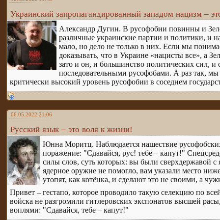
Украинский запропагандированный западом нацизм – эт
Александр Дугин. В русофобии повинны и Зеле
различные украинские партии и политики, и н
мало, но дело не только в них. Если мы пони
доказывать, что в Украине «нацисты все», а Зе
зато и он, и большинство политических сил, и
последовательными русофобами. А раз так, мы
критически высокий уровень русофобии в соседнем государст
06.05.2022 21:06
Русский язык – это воля к жизни!
Юнна Моритц. Наблюдается нашествие русофобских
поражение: "Сдавайся, рус! тебе – капут!" Спецср
силы слов, суть которых: вы были сверхдержавой с 
ядерное оружие не помогло, вам указали место ниже 
утопят, как котёнка, и сделают это не своими, а чу
Привет – гестапо, которое проводило такую селекцию по всей
войска не разгромили гитлеровских экспонатов высшей расы,
воплями: "Сдавайся, тебе – капут!"