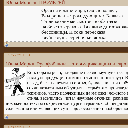
Юнна Моритц: ПРОМЕТЕЙ
Орел на крыше мира, словно кошка,
Взъерошен ветром, дующим с Кавказа.
Титан казнимый смотрит в оба глаза
на Зевса зверского. Так выглядит обложк
бессонницы. И соки пересказа
клубит луны серебряная ложка.
13.05.2022 11:54
Юнна Мориц: Русофобщина – это американщина и евро
Есть образы речи, плодящие псевдонаучную, псевд
ложную продукцию ложного умственного труда. В 
назад, была напечатана статья, буквально – ни о ч
сочли возможным обсуждать всерьёз это произведе
терминов, часто наряженных на манекен ложного 
стиля, веселились, читая научные отклики, размыш
похожей на тексты современной пурги терминов, общеприня
содержания или меняющих суть – до абсолютной наоборотно
10.05.2022 11:45