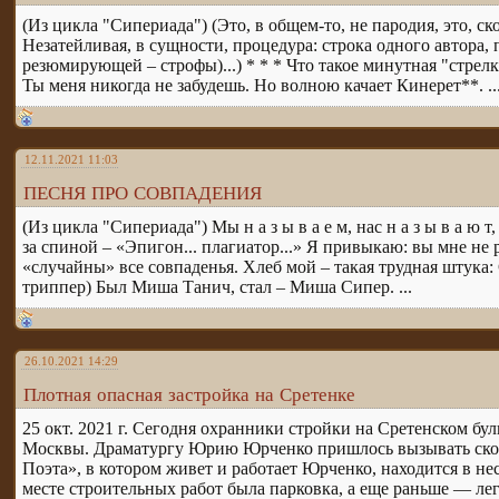
(Из цикла "Сипериада") (Это, в общем-то, не пародия, это, с
Незатейливая, в сущности, процедура: строка одного автора, 
резюмирующей – строфы)...) * * * Что такое минутная "стрел
Ты меня никогда не забудешь. Но волною качает Кинерет**. ..
12.11.2021 11:03
ПЕСНЯ ПРО СОВПАДЕНИЯ
(Из цикла "Сипериада") Мы н а з ы в а е м, нас н а з ы в а ю 
за спиной – «Эпигон... плагиатор...» Я привыкаю: вы мне не 
«случайны» все совпаденья. Хлеб мой – такая трудная штука: 
триппер) Был Миша Танич, стал – Миша Сипер. ...
26.10.2021 14:29
Плотная опасная застройка на Сретенке
25 окт. 2021 г. Сегодня охранники стройки на Сретенском бу
Москвы. Драматургу Юрию Юрченко пришлось вызывать скору
Поэта», в котором живет и работает Юрченко, находится в нес
месте строительных работ была парковка, а еще раньше — лег