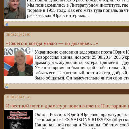
Мы познакомились в Литературном институте, где 
тюрьме в 1955 году. Как его мать туда попала, за 
рассказывал Юра в интервью...
26.08.2014 21:00
«Своего я всегда узнаю — по дыханью…»
Украинские силовики задержали поэта Юрия 
Новороссия: война, новости 25.08.2014 208 У
драматурга, журналиста, актера. Для меня – д
Уже в то время он был звездой – обаятельный,
забыть его. Талантливый поэт и актер, добрый
было общаться. Он замечательно читал свои с
21.08.2014 15:45
Известный поэт и драматург попал в плен к Нацгвардии
Окно в Россию: Юрий Юрченко, драматург, акт
ассоциации «LES SAISONS RUSSES» («Русские 
Национальной гвардии Украины. Об этом сооб