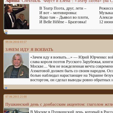
Афиша
Спектакль "Фауст и Елена": «Театр Поэта» (на С
:
В Театр Поэта, друг, лети –
Режисс
И вот – мотивировка:
Музыка
Яцко там – Дьявол во плоти,
Алекс
И Belle Hélène – Бразговка!
12 июня
09.04.2016 03:57
ЗАЧЕМ ИДУ Я ВОЕВАТЬ
«Зачем иду я воевать…» — Юрий Юрченко: войн
слава короля поэтов Русского Зарубежья, книги
Москве… Чем не вожделенная мечта современног
Ахматовой должен быть со своим народом. Ос
болью наблюдал нарастающее на Украине безуми
восторгом, он сделал выводы ровно обратных их
07.06.2015 21:00
Пушкинский день с донбасским акцентом: глаголом жгл
В Москве в Пушкинский день, который в Росси