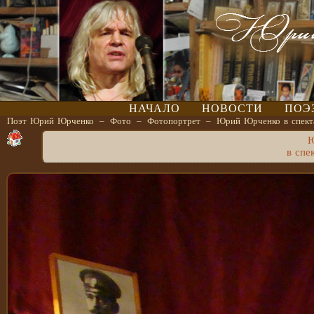
НАЧАЛО
НОВОСТИ
ПОЭ
Поэт Юрий Юрченко
–
Фото
–
Фотопортрет
–
Юрий Юрченко в спект
Ю
в спе