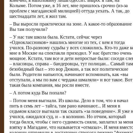
конечно, я наполовину лишь одессит. Вырос я там, на
Колыме. Потом уже, в 16 лет, мне пришлось срочно (из-за
проблем с магаданской милицией) оттуда уехать. А так, до
шестнадцати лет, я жил там.
– Вы выросли практически на зоне. А какое-то образование
Вы там получили?
– У нас там школа была. Кстати, сейчас через
«Одноклассников» нашлись многие из тех, с кем я тогда
учился. По-разному судьбы у всех сложились. Кто-то даже к
мне в Москве на спектакли приходил. У нас братство очень
мощное. Кстати, там все и дети непростые были: соседи сле
– власовцы, справа – бандеровцы, тут полицаи... Самый там
безобидный был – это вор Дюкин, а так все политические
были. Родители напьются, начинают вспоминать, как «вы
отступали, а мы по вам с чердака шмаляли» и все такое. Вот
такая была компания, мы росли вместе.
– А потом куда Вы попали?
– Потом меня выгнали. Из школы. Дело в том, что я начал
пить в семь лет – тайга, там рано начинают... И меня в
седьмом классе выгнали так сказать «за поведение». Я уже 
учился, ожидался суд, и – в колонию. Но отчим, который
тогда бился, чтобы с него судимость сняли, заплатил за меня
взятку в Магадане, что называется «отмазал». И меня вмест
колонии отправили в достаточно строгого режима "фазанку