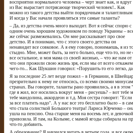
восприятии нормального человека – черт знает как, и вдруг
из Вас вырастает потрясающе творческий человек!.. Как
можно из такого детства выйти порядочным и талантливым
И когда у Вас начали проявляться эти самые таланты?
– Да, из детства очень много выходит. Вот я сейчас спорю с
одним очень хорошим художником по поводу Украины – вс
же сейчас размежевались. Он мне рассказывает про свое
детство. И я понимаю, что с этого своего детства он
ненавидит все совковое. А я ему говорю, понимаешь, я из т
стыдно. Мне, может быть, за него больно, еще что-то, но не
все остальное, и моя мама со своей жизнью, – что же нам от
что они прожили свою жизнь зря, если мы от всего откажем
чего-то... Как Шукшин говорил: «Порушить-то его легко, да
Я за последние 25 лет везде пожил – в Германии, в Швейцар
презрительно к нему не относись, со всеми своими минусами
странах. Вы говорите, таланты рано проявились, а я в этом 
где я жил, все носились вокруг меня – рисуешь? – вот тебе 
тебе мандолина, аккордеон и т.д. Моя сестра говорит: "Если
за все платить надо". А у нас все это бесплатно было – в са
что стала солисткой Большого театра! Лариса Юрченко – она
ушла на пенсию. Она старше меня на восемь лет, и девочко
привозила. И там, на Колыме, с мамой ягоды собирала на п
что-то добавить.
А образование? Я научился читать в четыре года, и все ок