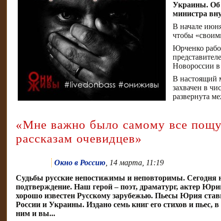
Украины. Об
министра вн
В начале июн
чтобы «своими
Юрченко рабо
представител
Новороссии в
В настоящий 
захвачен в чи
развернута ме
«Мне важно было самому все пощуп
рассказам очевидцев»
Окно в Россию
, 14 марта, 11:19
Судьбы русские непостижимы и неповторимы. Сегодня 
подтверждение. Наш герой – поэт, драматург, актер Юр
хорошо известен Русскому зарубежью. Пьесы Юрия став
России и Украины. Издано семь книг его стихов и пьес, в
ним и вы...