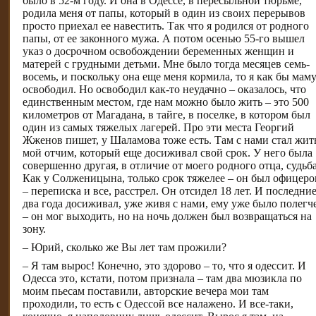
было в 52-м году. И она в Одессе, в пересыльной тюрьме,
родила меня от папы, который в один из своих перерывов
просто приехал ее навестить. Так что я родился от родного
папы, от ее законного мужа. А потом осенью 55-го вышел
указ о досрочном освобождении беременных женщин и
матерей с грудными детьми. Мне было тогда месяцев семь-
восемь, и поскольку она еще меня кормила, то я как бы маму
освободил. Но освободил как-то неудачно – оказалось, что
единственным местом, где нам можно было жить – это 500
километров от Магадана, в тайге, в поселке, в котором был
один из самых тяжелых лагерей. Про эти места Георгий
Жженов пишет, у Шаламова тоже есть. Там с нами стал жит
мой отчим, который еще досиживал свой срок. У него была
совершенно другая, в отличие от моего родного отца, судьба
Как у Солженицына, только срок тяжелее – он был офицеро
– переписка и все, расстрел. Он отсидел 18 лет. И последни
два года досиживал, уже живя с нами, ему уже было полегч
– он мог выходить, но на ночь должен был возвращаться на
зону.
– Юрий, сколько же Вы лет там прожили?
– Я там вырос! Конечно, это здорово – то, что я одессит. И
Одесса это, кстати, потом признала – там два мюзикла по
моим пьесам поставили, авторские вечера мои там
проходили, то есть с Одессой все налажено. И все-таки,