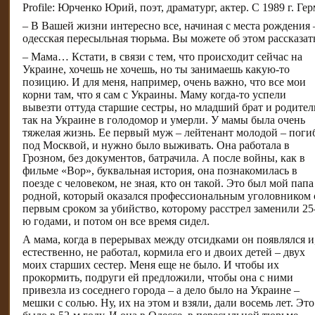
Profile:
Юрченко Юрий
, поэт, драматург, актер. С 1989 г. 
– В Вашей жизни интересно все, начиная с места рождения 
одесская пересыльная тюрьма. Вы можете об этом рассказат
– Мама… Кстати, в связи с тем, что происходит сейчас на
Украине, хочешь не хочешь, но ты занимаешь какую-то
позицию. И для меня, например, очень важно, что все мои
корни там, что я сам с Украины. Маму когда-то успели
вывезти оттуда старшие сестры, но младший брат и родител
так на Украине в голодомор и умерли. У мамы была очень
тяжелая жизнь. Ее первый муж – лейтенант молодой – поги
под Москвой, и нужно было выживать. Она работала в
Грозном, без документов, батрачила. А после войны, как в
фильме «Вор», буквальная история, она познакомилась в
поезде с человеком, не зная, кто он такой. Это был мой папа
родной, который оказался профессиональным уголовником 
первым сроком за убийство, которому расстрел заменили 25
ю годами, и потом он все время сидел.
А мама, когда в перерывах между отсидками он появлялся и
естественно, не работал, кормила его и двоих детей – двух
моих старших сестер. Меня еще не было. И чтобы их
прокормить, подруги ей предложили, чтобы она с ними
привезла из соседнего города – а дело было на Украине –
мешки с солью. Ну, их на этом и взяли, дали восемь лет. Это