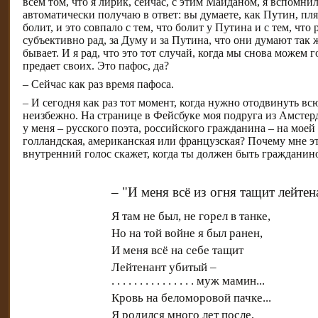
всем том, что я лирик, сейчас, с этим Майданом, я вспомнил
автоматически получаю в ответ: вы думаете, как Путин, пля
болит, и это совпало с тем, что болит у Путина и с тем, что
субъективно рад, за Думу и за Путина, что они думают так же
бывает. И я рад, что это тот случай, когда мы снова можем
предает своих. Это пафос, да?
– Сейчас как раз время пафоса.
– И сегодня как раз тот момент, когда нужно отодвинуть вс
неизбежно. На странице в Фейсбуке моя подруга из Амстерд
у меня – русского поэта, российского гражданина – на мо
голландская, американская или французская? Почему мне это
внутренний голос скажет, когда ты должен быть гражданино
– "И меня всё из огня тащит лейте
Я там не был, не горел в танке,
Но на той войне я был ранен,
И меня всё на себе тащит
Лейтенант убитый –
. . . . . . . . . . . . . . . муж мамин...
Кровь на беломоровой пачке...
Я родился много лет после,