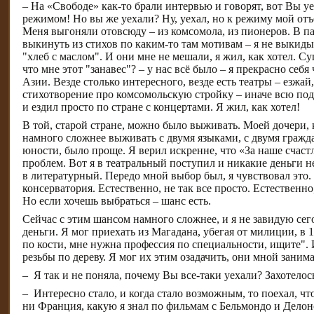
– На «Свободе» как-то брали интервью и говорят, вот Вы уе
режимом! Но вы же уехали? Ну, уехал, но к режиму мой отъе
Меня выгоняли отовсюду – из комсомола, из пионеров. В па
выкинуть из стихов по каким-то там мотивам – я не выкиды
"хлеб с маслом". И они мне не мешали, я жил, как хотел. 
что мне этот "занавес"? – у нас всё было – я прекрасно себ
Азии. Везде столько интересного, везде есть театры – езжай
стихотворение про комсомольскую стройку – иначе всю подб
и ездил просто по стране с концертами. Я жил, как хотел!
В той, старой стране, можно было выживать. Моей дочери,
намного сложнее выживать с двумя языками, с двумя гражда
юности, было проще. Я верил искренне, что «За наше счастл
проблем. Вот я в театральный поступил и никакие деньги н
в литературный. Передо мной выбор был, я чувствовал это. 
консерватория. Естественно, не так все просто. Естественно
Но если хочешь выбраться – шанс есть.
Сейчас с этим шансом намного сложнее, и я не завидую сег
деньги. Я мог приехать из Магадана, убегая от милиции, в 1
по кости, мне нужна профессия по специальности, ищите". 
резьбы по дереву. Я мог их этим озадачить, они мной заним
– ​ Я так и не поняла, почему Вы все-таки уехали? Захотело
– ​ Интересно стало, и когда стало возможным, то поехал, ч
ни Франция, какую я знал по фильмам с Бельмондо и Делоно