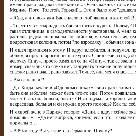
имели право выдавать мне книги... Очень важно, что все был
Мериме, Гюго, Толстой, Горький... Это и было мое "дошколь
– Юра, а что все-таки Вас спасло от той жизни, в которой 
– То, что я в четырнадцать бросил пить и курить. Почему? 
такая отличница, в самодеятельности участвовала. А меня к
растешь, рядом спецшколы: английская, математическая, те
подростковая колония, потом "по взросляку", обычная зона
И я шел прямиком к этому. И вдруг влюбился, и подумал, про
общем, я просто бросил пить и курить. Сшил себе из подсо
девочку Лиду», просто заменил ее на «Нину», так ее звали,
номер, сказали, что слуха нет, танцевать тоже не получилось
спасло: рано начал, рано завязал. Точнее, она меня спасла..
– Вы ее нашли!?
– Да. Когда начали в «Одноклассниках» своих разыскивать. В
быть она заболела, может быть что-то еще. Потом появилась,
может быть она больна, боится? И я подумал, а хорошо так в
некрасивая, больная и ей нужна просто помощь? Как ты себ
И я своей жене в Париже говорю: «Дани, а вдруг сейчас окаже
помощь?..» – «Да нет вопроса, конечно, если что – сюда ее 
нормально…
– В 89-м году Вы уезжаете в Германию. Почему?