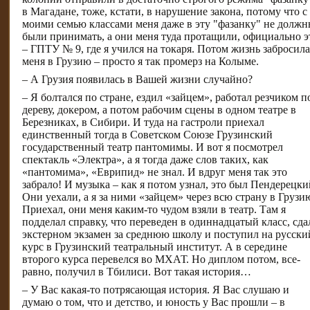
в Магадане, тоже, кстати, в нарушение закона, потому что с
моими семью классами меня даже в эту "фазанку" не долж
были принимать, а они меня туда протащили, официально э
– ГПТУ № 9, где я учился на токаря. Потом жизнь забросила
меня в Грузию – просто я так промерз на Колыме.
– А Грузия появилась в Вашей жизни случайно?
– Я болтался по стране, ездил «зайцем», работал резчиком п
дереву, докером, а потом рабочим сцены в одном театре в
Березниках, в Сибири. И туда на гастроли приехал
единственный тогда в Советском Союзе Грузинский
государственный театр пантомимы. И вот я посмотрел
спектакль «Электра», а я тогда даже слов таких, как
«пантомима», «Еврипид» не знал. И вдруг меня так это
забрало! И музыка – как я потом узнал, это был Пендерецки
Они уехали, а я за ними «зайцем» через всю страну в Грузи
Приехал, они меня каким-то чудом взяли в театр. Там я
подделал справку, что переведен в одиннадцатый класс, сда
экстерном экзамен за среднюю школу и поступил на русски
курс в Грузинский театральный институт. А в середине
второго курса перевелся во МХАТ. Но диплом потом, все-
равно, получил в Тбилиси. Вот такая история…
– У Вас какая-то потрясающая история. Я Вас слушаю и
думаю о том, что и детство, и юность у Вас прошли – в