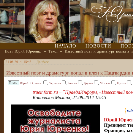
НАЧАЛО
НОВОСТИ
ПОЭ
Поэт Юрий Юрченко
–
Текст
–
Известный поэт и драматург попал в п
21.08.2014, 15:45
Донбасс
Известный поэт и драматург попал в плен к Нацгвардии
,
,
,
,
,
,
Юрий Юрченко
Украина
Россия
Грузия
Москва
Путин
"
trueinform.ru –
ПравдаИнформ, «Известный поэт 
Коновалов Михаил, 21.08.2014 15:45
wi
Юрий Юрче
Президент т
Франция, зах