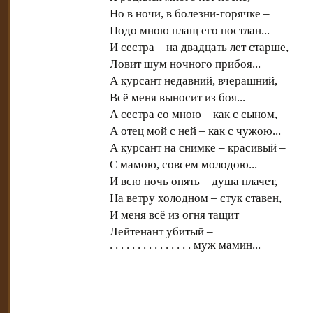
Но в ночи, в болезни-горячке –
Подо мною плащ его постлан...
И сестра – на двадцать лет старше,
Ловит шум ночного прибоя...
А курсант недавний, вчерашний,
Всё меня выносит из боя...
А сестра со мною – как с сыном,
А отец мой с ней – как с чужою...
А курсант на снимке – красивый –
С мамою, совсем молодою...
И всю ночь опять – душа плачет,
На ветру холодном – стук ставен,
И меня всё из огня тащит
Лейтенант убитый –
. . . . . . . . . . . . . . . муж мамин...