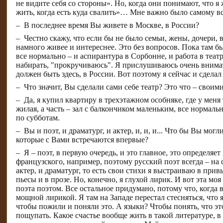
не видите себя со стороны». Но, когда они понимают, что я 
жить, когда есть куда свалить»… Мне важно было самому вс
– ​ В последнее время Вы живете в Москве, в России?
– ​ Честно скажу, что если бы не было семьи, жены, дочери,
намного живее и интереснее. Это без вопросов. Пока там бы
все нормально – и аспирантура в Сорбонне, и работа в театр
набирать, "прокручиваюсь". Я прислушиваюсь очень внимате
должен быть здесь, в России. Вот поэтому я сейчас и сделал 
– ​ Что значит, Вы сделали сами себе театр? Это что – своим
– ​ Да, я купил квартиру в трехэтажном особняке, где у мен
жилая, а часть – зал с балкончиком маленьким, все нормаль
по субботам.
– ​ Вы и поэт, и драматург, и актер, и, и, и... Что бы Вы мо
которые с Вами встречаются впервые?
– ​ Я – поэт, в первую очередь, и это главное, это определяе
французского, например, поэтому русский поэт всегда – на с
актер, и драматург, то есть свои стихи я выстраиваю в при
пьесы и в прозе. Но, конечно, я глухой лирик. И вот эта м
поэта поэтом. Все остальное придумано, потому что, когда 
мощной лирикой. Я там на Западе перестал стесняться, что я
чтобы пожили и поняли это. А языки? Чтобы понять, что это
пощупать. Какое счастье вообще жить в такой литературе, в 