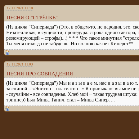
12.11.2021 11:10
ПЕСНЯ О "СТРÉЛКЕ"
(Из цикла "Сипериада") (Это, в общем-то, не пародия, это, с
Незатейливая, в сущности, процедура: строка одного автора, 
резюмирующей – строфы)...) * * * Что такое минутная "стрел
Ты меня никогда не забудешь. Но волною качает Кинерет**. ..
12.11.2021 11:03
ПЕСНЯ ПРО СОВПАДЕНИЯ
(Из цикла "Сипериада") Мы н а з ы в а е м, нас н а з ы в а ю 
за спиной – «Эпигон... плагиатор...» Я привыкаю: вы мне не 
«случайны» все совпаденья. Хлеб мой – такая трудная штука: 
триппер) Был Миша Танич, стал – Миша Сипер. ...