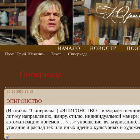
НАЧАЛО
НОВОСТИ
ПОЭ
Поэт Юрий Юрченко
–
Текст
–
Сипериада
Сипериада
12.11.2021 11:15
ЭПИГОНСТВО
(Из цикла "Сипериада") «ЭПИГОНСТВО – в художественной л
лит-му направлению, жанру, стилю, индивидуальной манере; 
автоматизацию приемов… <…> упрощение, вульгаризацию, в
угасание и распад тех или иных идейно-культурных и художе