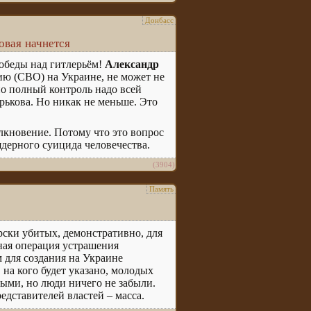
Донбасс
овая начнется
победы над гитлерьём!
Александр
ию (СВО) на Украине, не может не
но полный контроль надо всей
ькова. Но никак не меньше. Это
олкновение. Потому что это вопрос
дерного суицида человечества.
(3904)
Память
рски убитых, демонстративно, для
ьная операция устрашения
 для создания на Украине
 на кого будет указано, молодых
ыми, но люди ничего не забыли.
едставителей властей – масса.