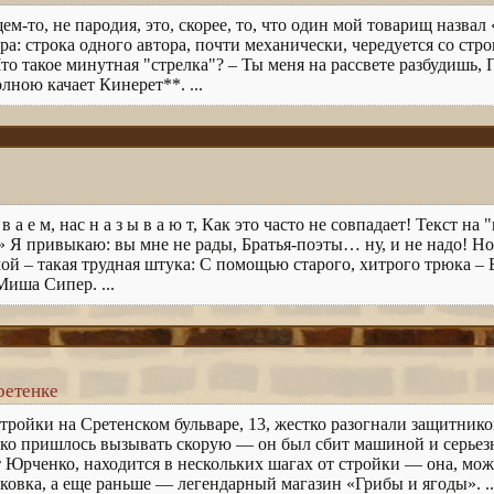
ем-то, не пародия, это, скорее, то, что один мой товарищ назва
ра: строка одного автора, почти механически, чередуется со стр
Что такое минутная "стрелка"? – Ты меня на рассвете разбудишь,
лною качает Кинерет**. ...
 а е м, нас н а з ы в а ю т, Как это часто не совпадает! Текст н
.» Я привыкаю: вы мне не рады, Братья-поэты… ну, и не надо! Но
ой – такая трудная штука: С помощью старого, хитрого трюка – Б
иша Сипер. ...
ретенке
 стройки на Сретенском бульваре, 13, жестко разогнали защитник
 пришлось вызывать скорую — он был сбит машиной и серьезно
т Юрченко, находится в нескольких шагах от стройки — она, можн
ковка, а еще раньше — легендарный магазин «Грибы и ягоды». ..