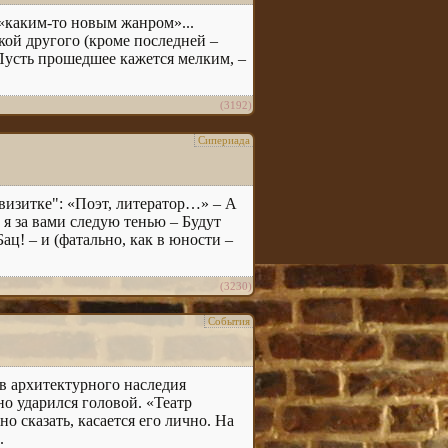
л «каким-то новым жанром»...
окой другого (кроме последней –
 Пусть прошедшее кажется мелким, –
(3192)
Сипериада
а "визитке": «Поэт, литератор…» – А
 я за вами следую тенью – Будут
ац! – и (фатально, как в юности –
(3230)
События
ов архитектурного наследия
 ударился головой. «Театр
о сказать, касается его лично. На
.