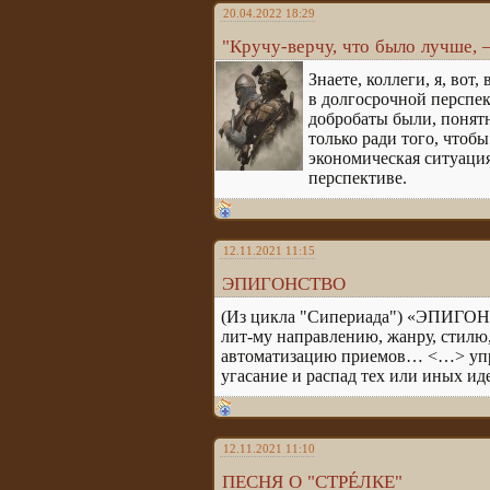
20.04.2022 18:29
"Кручу-верчу, что было лучше, –
Знаете, коллеги, я, вот
в долгосрочной перспек
добробаты были, понятн
только ради того, чтобы
экономическая ситуация
перспективе.
12.11.2021 11:15
ЭПИГОНСТВО
(Из цикла "Сипериада") «ЭПИГОНС
лит-му направлению, жанру, стилю
автоматизацию приемов… <…> упро
угасание и распад тех или иных ид
12.11.2021 11:10
ПЕСНЯ О "СТРÉЛКЕ"