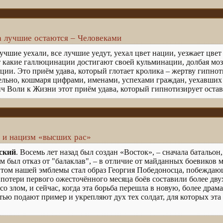
а лучшие остаются – Человеками
чшие уехали, все лучшие уедут, уехал цвет нации, уезжает цвет 
т какие галлюцинации достигают своей кульминации, долбая моз
ции. Это приём удава, который глотает кролика – жертву гипнот
ельно, кошмаря цифрами, именами, успехами граждан, уехавших и
ич Воли к Жизни этот приём удава, который гипнотизирует ост
 и нацизм «высших рас»
ский
. Восемь лет назад был создан «Восток», – сначала батальо
 был отказ от "балаклав", – в отличие от майданных боевиков
том нашей эмблемы стал образ Георгия Победоносца, побеждаю
 потери первого ожесточённого месяца боёв составили более двух
о злом, и сейчас, когда эта борьба перешла в новую, более дра
ю подают пример и укрепляют дух тех солдат, для которых эта б