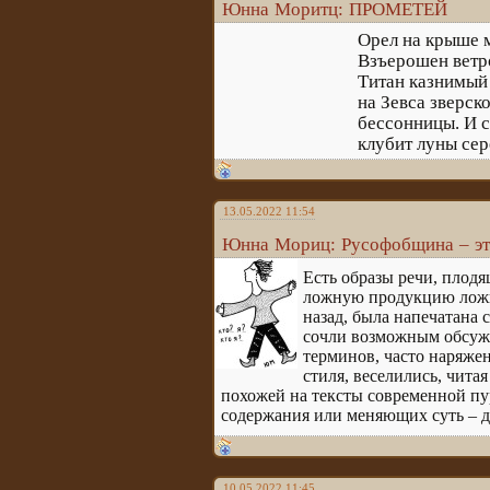
Юнна Моритц: ПРОМЕТЕЙ
Орел на крыше м
Взъерошен ветр
Титан казнимый 
на Зевса зверск
бессонницы. И с
клубит луны сер
13.05.2022 11:54
Юнна Мориц: Русофобщина – эт
Есть образы речи, плодя
ложную продукцию ложно
назад, была напечатана 
сочли возможным обсужд
терминов, часто наряже
стиля, веселились, чита
похожей на тексты современной п
содержания или меняющих суть – д
10.05.2022 11:45