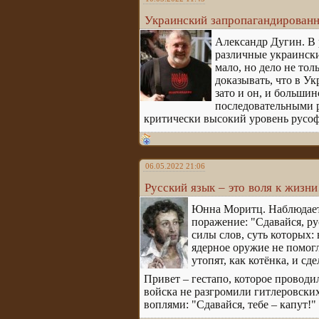
Украинский запропагандированн
Александр Дугин. В 
различные украински
мало, но дело не то
доказывать, что в Ук
зато и он, и больши
последовательными р
критически высокий уровень русофо
06.05.2022 21:06
Русский язык – это воля к жизни
Юнна Моритц. Наблюдаетс
поражение: "Сдавайся, ру
силы слов, суть которых:
ядерное оружие не помогл
утопят, как котёнка, и сд
Привет – гестапо, которое проводи
войска не разгромили гитлеровских
воплями: "Сдавайся, тебе – капут!"