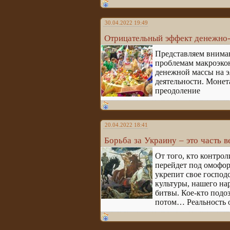
30.04.2022 19:49
Отрицательный эффект денежно-
Представляем вниман
проблемам макроэкон
денежной массы на э
деятельности. Монет
преодоление
20.04.2022 18:41
Борьба за Украину – это часть 
От того, кто контрол
перейдет под омофор
укрепит свое господс
культуры, нашего нар
битвы. Кое-кто подоз
потом… Реальность о