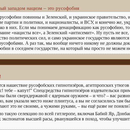
ый западом нацизм – это русофобия
русофобии повинны и Зеленский, и украинское правительство, и
е партии и политики, и националисты, и ВСУ, и конечно же, ук
лько в них. Если мы понимаем денацификацию как русофобию, т
раине «нацисты все», а Зеленский «антисемит». Ну пусть не все,
нство политических сил, и само украинское государство являютс
усофобами. А раз так, мы вообще ничего никому не должны док
бии в соседнем государстве, на который мы просто не можем не
!
я нашествие русофобских гипнотизёров, агитпропских утюгов 
с! тебе – капут!" Спецсредства гипнотизёров издевательски пр
 вы были сверхдержавой с ядерным оружием – и что? – вас развин
о, вам указали место ниже плинтуса, а вы не согласились там бы
елают это не своими, а чужими руками, – вы ещё разве не поняли
ло такую селекцию по всей гитлеропе, включая Бабий Яр, Донбас
 экспонатов высшей расы, рванувшейся в поход, чтобы улучшить