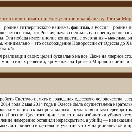
ингент или примет прямое участие в конфликте, Третья Мир
д – родина гитлеряческого нацизма, фашизма, а Россия – родина 
ключается в том, что Россия, начав специальную военную операц
ды. Эта победа имеет вполне конкретные очертания – максималь
, минимально – это освобождение Новороссии от Одессы до Хар
 быть?».
я реализации своих целей буквально на все. Даже на ядерное ст
ть много иных решений, кроме начала Третьей Мировой войны и я
требить Светлую память о гражданах одесского человечества, зве
 2014 года 2 мая 2014 года в Одессе была осуществлена карател
ровским нацистским прозападным государственным переворотом
на Россию. Для этого привезли готовых избивать и убивать тех,
ление намеренно оставили нераскрытым, а убийц — ненаказанн
ых, хотя видео-свидетельств участия в этом националистов и пр