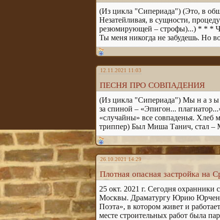
(Из цикла "Сипериада") (Это, в общ
Незатейливая, в сущности, процеду
резюмирующей – строфы)...) * * * 
Ты меня никогда не забудешь. Но во
12.11.2021 11:03
ПЕСНЯ ПРО СОВПАДЕНИЯ
(Из цикла "Сипериада") Мы н а з ы в
за спиной – «Эпигон... плагиатор..
«случайны» все совпаденья. Хлеб м
триппер) Был Миша Танич, стал – М
26.10.2021 14:29
Плотная опасная застройка на С
25 окт. 2021 г. Сегодня охранники
Москвы. Драматургу Юрию Юрченко
Поэта», в котором живет и работае
месте строительных работ была пар