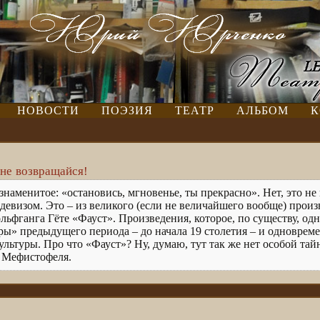
НОВОСТИ
ПОЭЗИЯ
ТЕАТР
АЛЬБОМ
К
не возвращайся!
знаменитое: «остановись, мгновенье, ты прекрасно». Нет, это не
девизом. Это – из великого (если не величайшего вообще) прои
льфганга Гёте «Фауст». Произведения, которое, по существу, од
ры» предыдущего периода – до начала 19 столетия – и одноврем
льтуры. Про что «Фауст»? Ну, думаю, тут так же нет особой тай
» Мефистофеля.