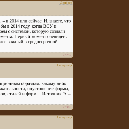
Донбасс
 – в 2014 или сейчас. И, знаете, что
 бы в 2014 году, когда ВСУ и
юем с системой, которую создали
 момента: Первый момент очевиден:
более важный в среднесрочной
(3257)
Сипериада
иционным образцам: какому-либо
ержательности, опустошение формы,
ов, стилей и форм… Источник Э. –
(3389)
Сипериада