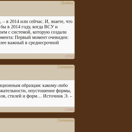
Донбасс
 – в 2014 или сейчас. И, знаете, что
 бы в 2014 году, когда ВСУ и
юем с системой, которую создали
 момента: Первый момент очевиден:
более важный в среднесрочной
(3256)
Сипериада
иционным образцам: какому-либо
ержательности, опустошение формы,
ов, стилей и форм… Источник Э. –
(3389)
Сипериада