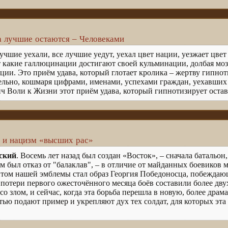
а лучшие остаются – Человеками
чшие уехали, все лучшие уедут, уехал цвет нации, уезжает цвет 
т какие галлюцинации достигают своей кульминации, долбая моз
ции. Это приём удава, который глотает кролика – жертву гипнот
ельно, кошмаря цифрами, именами, успехами граждан, уехавших и
ич Воли к Жизни этот приём удава, который гипнотизирует ост
 и нацизм «высших рас»
ский
. Восемь лет назад был создан «Восток», – сначала батальо
 был отказ от "балаклав", – в отличие от майданных боевиков
том нашей эмблемы стал образ Георгия Победоносца, побеждаю
 потери первого ожесточённого месяца боёв составили более двух
о злом, и сейчас, когда эта борьба перешла в новую, более дра
ю подают пример и укрепляют дух тех солдат, для которых эта б