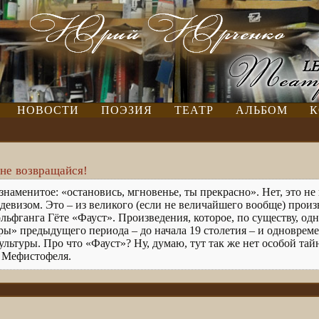
НОВОСТИ
ПОЭЗИЯ
ТЕАТР
АЛЬБОМ
К
не возвращайся!
знаменитое: «остановись, мгновенье, ты прекрасно». Нет, это не
девизом. Это – из великого (если не величайшего вообще) прои
льфганга Гёте «Фауст». Произведения, которое, по существу, од
ры» предыдущего периода – до начала 19 столетия – и одноврем
льтуры. Про что «Фауст»? Ну, думаю, тут так же нет особой тай
» Мефистофеля.