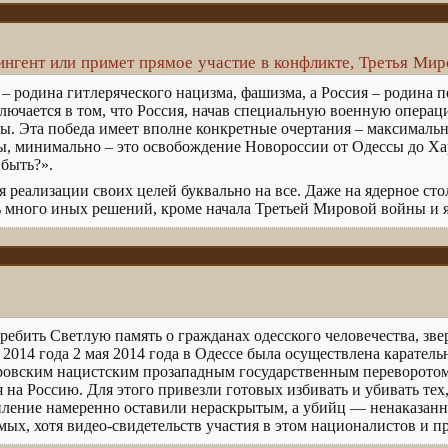
ингент или примет прямое участие в конфликте, Третья Мир
д – родина гитлеряческого нацизма, фашизма, а Россия – родина 
ключается в том, что Россия, начав специальную военную операц
ды. Эта победа имеет вполне конкретные очертания – максималь
, минимально – это освобождение Новороссии от Одессы до Хар
 быть?».
я реализации своих целей буквально на все. Даже на ядерное ст
ть много иных решений, кроме начала Третьей Мировой войны и я
требить Светлую память о гражданах одесского человечества, зве
 2014 года 2 мая 2014 года в Одессе была осуществлена карател
ровским нацистским прозападным государственным переворотом
на Россию. Для этого привезли готовых избивать и убивать тех,
ление намеренно оставили нераскрытым, а убийц — ненаказанн
ых, хотя видео-свидетельств участия в этом националистов и пр