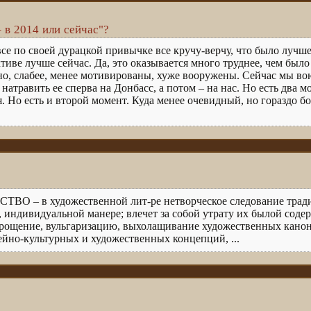
 в 2014 или сейчас"?
, все по своей дурацкой привычке все кручу-верчу, что было лучше,
тиве лучше сейчас. Да, это оказывается много труднее, чем было
о, слабее, менее мотивированы, хуже вооружены. Сейчас мы во
 натравить ее сперва на Донбасс, а потом – на нас. Но есть два
. Но есть и второй момент. Куда менее очевидный, но гораздо 
ТВО – в художественной лит-ре нетворческое следование трад
, индивидуальной манере; влечет за собой утрату их былой сод
щение, вульгаризацию, выхолащивание художественных канон
ейно-культурных и художественных концепций, ...