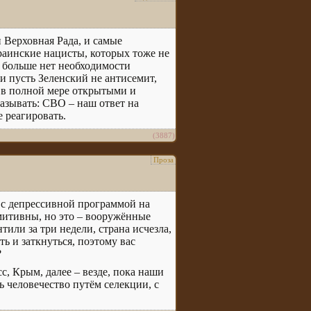
 Верховная Рада, и самые
раинские нацисты, которых тоже не
о больше нет необходимости
 и пусть Зеленский не антисемит,
я в полной мере открытыми и
азывать: СВО – наш ответ на
 реагировать.
(3887)
Проза
с депрессивной программой на
имитивны, но это – вооружённые
тили за три недели, страна исчезла,
ть и заткнуться, поэтому вас
?
с, Крым, далее – везде, пока наши
 человечество путём селекции, с