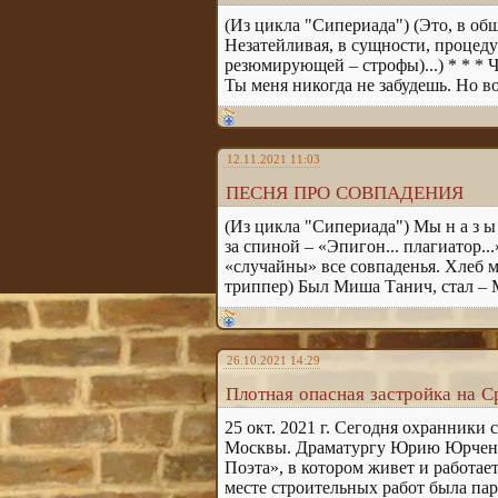
(Из цикла "Сипериада") (Это, в общ
Незатейливая, в сущности, процеду
резюмирующей – строфы)...) * * * 
Ты меня никогда не забудешь. Но во
12.11.2021 11:03
ПЕСНЯ ПРО СОВПАДЕНИЯ
(Из цикла "Сипериада") Мы н а з ы в
за спиной – «Эпигон... плагиатор..
«случайны» все совпаденья. Хлеб м
триппер) Был Миша Танич, стал – М
26.10.2021 14:29
Плотная опасная застройка на С
25 окт. 2021 г. Сегодня охранники
Москвы. Драматургу Юрию Юрченко
Поэта», в котором живет и работае
месте строительных работ была пар