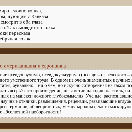
ира, словно кошка,
ом, дующим с Кавказа.
смотрит в оба глаза
ого. Так выглядит обложка
оки пересказа
ебряная ложка.
о американщина и европщина
щие псевдонаучную, псевдокультурную (псевдо – с греческого – 
го умственного труда. В одном из очень знаменитых научных ж
статья, буквально – ни о чём, но искусно сотворённая на таком п
ать всерьёз это произведение, не заметив пародию на стиль, на
нных на манекен ложного глубокомыслия. Учёные, распознавши
я научные отклики, размышления, рецензии, развивающие вглубь 
урги терминов, общепринятых, международных, часто маскирую
о абсолютной наоборотности!