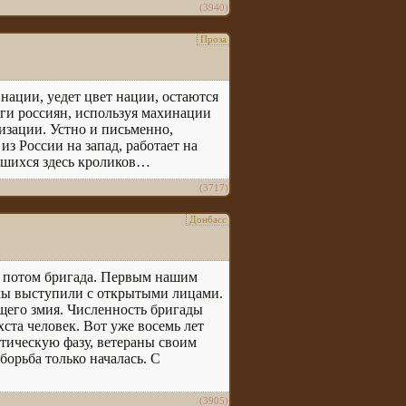
(3940)
Проза
нации, уедет цвет нации, остаются
ги россиян, используя махинации
изации. Устно и письменно,
з России на запад, работает на
авшихся здесь кроликов…
(3717)
Донбасс
н, потом бригада. Первым нашим
 мы выступили с открытыми лицами.
щего змия. Численность бригады
ста человек. Вот уже восемь лет
матическую фазу, ветераны своим
орьба только началась. С
(3905)