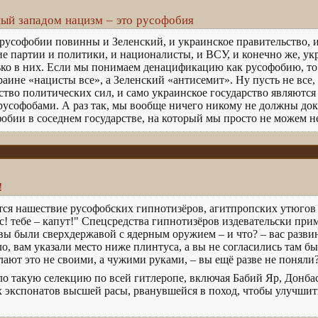
ый западом нацизм – это русофобия
русофобии повинны и Зеленский, и украинское правительство, и
е партии и политики, и националисты, и ВСУ, и конечно же, ук
лько в них. Если мы понимаем денацификацию как русофобию, т
раине «нацисты все», а Зеленский «антисемит». Ну пусть не все,
нство политических сил, и само украинское государство являютс
усофобами. А раз так, мы вообще ничего никому не должны док
бии в соседнем государстве, на который мы просто не можем не
!
я нашествие русофобских гипнотизёров, агитпропских утюгов 
с! тебе – капут!" Спецсредства гипнотизёров издевательски пр
 вы были сверхдержавой с ядерным оружием – и что? – вас развин
о, вам указали место ниже плинтуса, а вы не согласились там бы
елают это не своими, а чужими руками, – вы ещё разве не поняли
ло такую селекцию по всей гитлеропе, включая Бабий Яр, Донбас
 экспонатов высшей расы, рванувшейся в поход, чтобы улучшить