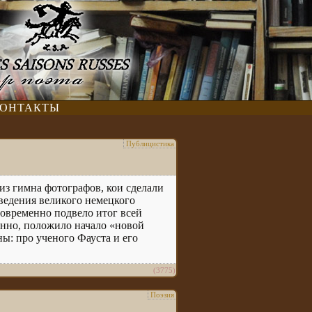
ОНТАКТЫ
Публицистика
 из гимна фотографов, кои сделали
зведения великого немецкого
новременно подвело итог всей
енно, положило начало «новой
ны: про ученого Фауста и его
(3775)
Поэзия