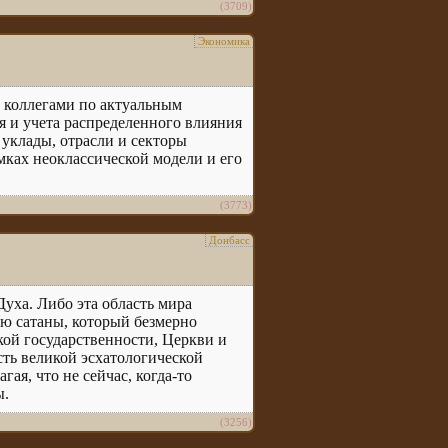
(3709)
Экономика
 коллегами по актуальным
 и учета распределенного влияния
 уклады, отрасли и секторы
мках неоклассической модели и его
(3773)
Донбасс
 Духа. Либо эта область мира
ью сатаны, который безмерно
ской государственности, Церкви и
асть великой эсхатологической
гая, что не сейчас, когда-то
ы.
(3256)