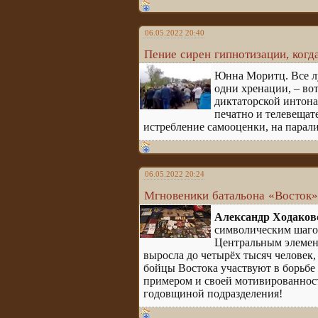
06.05.2022 20:40
Пение сирен гипнотизации, когд
Юнна Моритц. Все лу
одни хренации, – во
диктаторской интона
печатно и телевещат
истребление самооценки, на парал
06.05.2022 20:24
Мгновеники батальона «Восток»
Александр Ходаков
символическим шагом
Центральным элемен
выросла до четырёх тысяч человек,
бойцы Востока участвуют в борьбе с
примером и своей мотивированность
годовщиной подразделения!