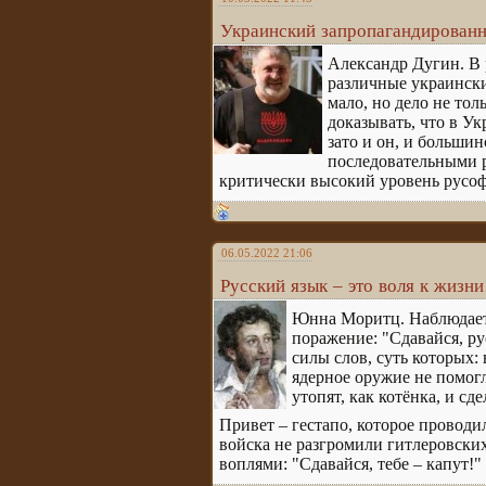
Украинский запропагандированн
Александр Дугин. В 
различные украински
мало, но дело не то
доказывать, что в Ук
зато и он, и больши
последовательными р
критически высокий уровень русофо
06.05.2022 21:06
Русский язык – это воля к жизни
Юнна Моритц. Наблюдаетс
поражение: "Сдавайся, ру
силы слов, суть которых:
ядерное оружие не помогл
утопят, как котёнка, и сд
Привет – гестапо, которое проводи
войска не разгромили гитлеровских
воплями: "Сдавайся, тебе – капут!"