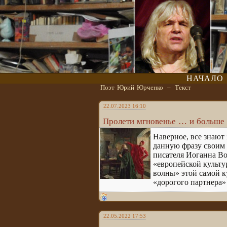
НАЧАЛО
Поэт Юрий Юрченко
–
Текст
22.07.2023 16:10
Пролети мгновенье … и больше 
Наверное, все знают 
данную фразу своим 
писателя Иоганна Во
«европейской культу
волны» этой самой ку
«дорогого партнера
22.05.2022 17:53