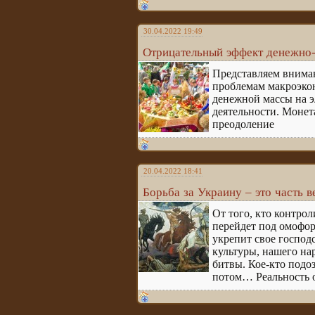
30.04.2022 19:49
Отрицательный эффект денежно-
Представляем вниман
проблемам макроэкон
денежной массы на э
деятельности. Монет
преодоление
20.04.2022 18:41
Борьба за Украину – это часть 
От того, кто контрол
перейдет под омофор
укрепит свое господс
культуры, нашего нар
битвы. Кое-кто подоз
потом… Реальность о