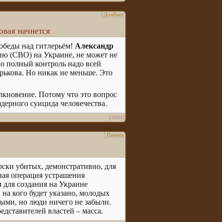
Донбасс
овая начнется
победы над гитлерьём!
Александр
ию (СВО) на Украине, не может не
но полный контроль надо всей
ькова. Но никак не меньше. Это
олкновение. Потому что это вопрос
дерного суицида человечества.
(3904)
Память
рски убитых, демонстративно, для
ьная операция устрашения
 для создания на Украине
 на кого будет указано, молодых
ыми, но люди ничего не забыли.
едставителей властей – масса.