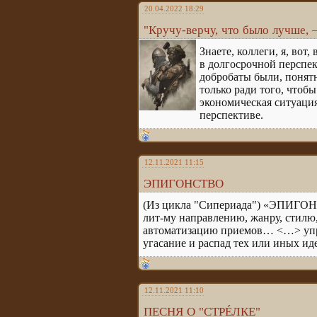
20.04.2022 18:29
"Кручу-верчу, что было лучше, –
Знаете, коллеги, я, вот
в долгосрочной перспек
добробаты были, понятн
только ради того, чтобы
экономическая ситуация
перспективе.
12.11.2021 11:15
ЭПИГОНСТВО
(Из цикла "Сипериада") «ЭПИГОНС
лит-му направлению, жанру, стилю
автоматизацию приемов… <…> упро
угасание и распад тех или иных ид
12.11.2021 11:10
ПЕСНЯ О "СТРÉЛКЕ"