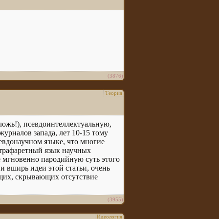
(3876)
Теория
ложь!), псевдоинтеллектуальную,
урналов запада, лет 10-15 тому
севдонаучном языке, что многие
 трафаретный язык научных
е мгновенно пародийную суть этого
и вширь идеи этой статьи, очень
щих, скрывающих отсутствие
(3955)
Идеология