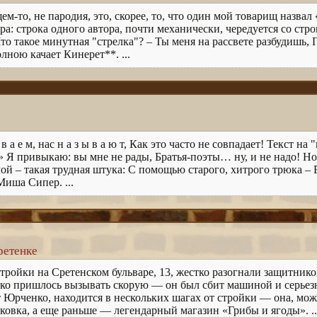
ем-то, не пародия, это, скорее, то, что один мой товарищ назва
ра: строка одного автора, почти механически, чередуется со стр
Что такое минутная "стрелка"? – Ты меня на рассвете разбудишь,
лною качает Кинерет**. ...
 а е м, нас н а з ы в а ю т, Как это часто не совпадает! Текст н
.» Я привыкаю: вы мне не рады, Братья-поэты… ну, и не надо! Но
ой – такая трудная штука: С помощью старого, хитрого трюка – Б
иша Сипер. ...
ретенке
 стройки на Сретенском бульваре, 13, жестко разогнали защитник
 пришлось вызывать скорую — он был сбит машиной и серьезно
т Юрченко, находится в нескольких шагах от стройки — она, можн
ковка, а еще раньше — легендарный магазин «Грибы и ягоды». ..