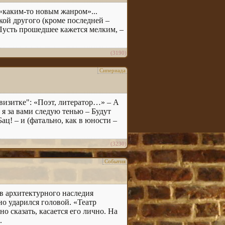
л «каким-то новым жанром»...
окой другого (кроме последней –
 Пусть прошедшее кажется мелким, –
(3190)
Сипериада
а "визитке": «Поэт, литератор…» – А
 я за вами следую тенью – Будут
ац! – и (фатально, как в юности –
(3230)
События
ов архитектурного наследия
 ударился головой. «Театр
о сказать, касается его лично. На
.