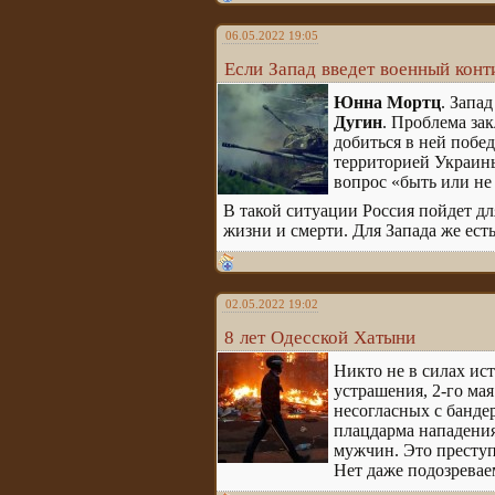
06.05.2022 19:05
Если Запад введет военный конт
Юнна Мортц
. Запа
Дугин
. Проблема за
добиться в ней побе
территорией Украины
вопрос «быть или не
В такой ситуации Россия пойдет дл
жизни и смерти. Для Запада же ес
02.05.2022 19:02
8 лет Одесской Хатыни
Никто не в силах ис
устрашения, 2-го мая
несогласных с банде
плацдарма нападения 
мужчин. Это преступ
Нет даже подозреваем