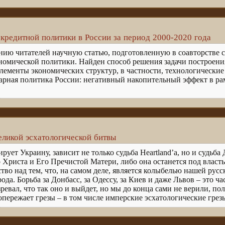
кредитной политики в России за период 2000-2020 года
ию читателей научную статью, подготовленную в соавторстве с
омической политики. Найден способ решения задачи построения
лементы экономических структур, в частности, технологические
арная политика России: негативный накопительный эффект в ра
великой эсхатологической битвы
ирует Украину, зависит не только судьба Heartland’а, но и судьба
 Христа и Его Пречистой Матери, либо она останется под власт
тво над тем, что, на самом деле, является колыбелью нашей рус
ода. Борьба за Донбасс, за Одессу, за Киев и даже Львов – это ч
ревал, что так оно и выйдет, но мы до конца сами не верили, пола
пережает грезы – в том числе имперские эсхатологические грез