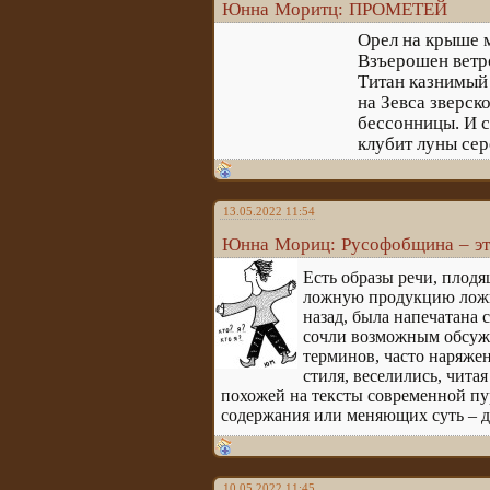
Юнна Моритц: ПРОМЕТЕЙ
Орел на крыше м
Взъерошен ветр
Титан казнимый 
на Зевса зверск
бессонницы. И с
клубит луны сер
13.05.2022 11:54
Юнна Мориц: Русофобщина – эт
Есть образы речи, плодя
ложную продукцию ложно
назад, была напечатана 
сочли возможным обсужд
терминов, часто наряже
стиля, веселились, чита
похожей на тексты современной п
содержания или меняющих суть – д
10.05.2022 11:45